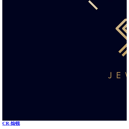
CR-灿锐